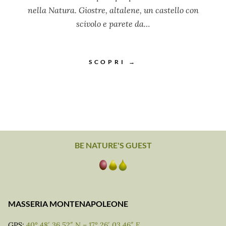
nella Natura. Giostre, altalene, un castello con
scivolo e parete da…
SCOPRI →
BE NATURE'S GUEST
MASSERIA MONTENAPOLEONE
GPS:
40° 48′ 36.52″ N – 17° 26′ 03.46″ E