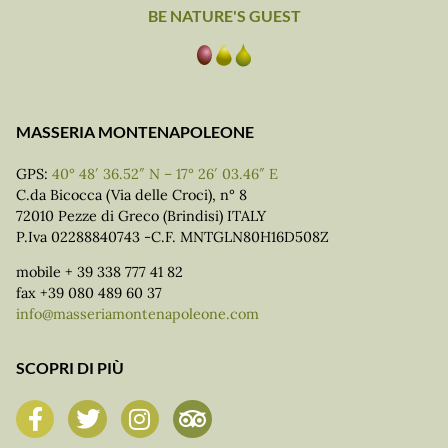
BE NATURE'S GUEST
MASSERIA MONTENAPOLEONE
GPS:
40° 48′ 36.52″ N – 17° 26′ 03.46″ E
C.da Bicocca (Via delle Croci), n° 8
72010 Pezze di Greco (Brindisi) ITALY
P.Iva 02288840743 -C.F. MNTGLN80H16D508Z
mobile + 39 338 777 41 82
fax +39 080 489 60 37
info@masseriamontenapoleone.com
SCOPRI DI PIÙ