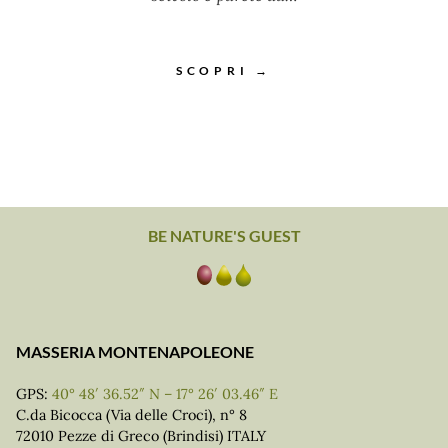
SCOPRI →
BE NATURE'S GUEST
MASSERIA MONTENAPOLEONE
GPS:
40° 48′ 36.52″ N – 17° 26′ 03.46″ E
C.da Bicocca (Via delle Croci), n° 8
72010 Pezze di Greco (Brindisi) ITALY