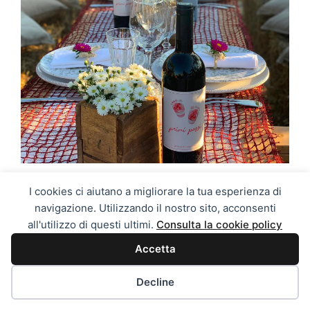
DEGUSTAZIONE VINO IN MASSERIA
I cookies ci aiutano a migliorare la tua esperienza di
navigazione. Utilizzando il nostro sito, acconsenti
all'utilizzo di questi ultimi.
Consulta la cookie policy
Il nostro massaro / sommelier vi porterà a
Accetta
spasso per la masseria giungendo in vigna
raccontando storie e tradizioni…
Decline