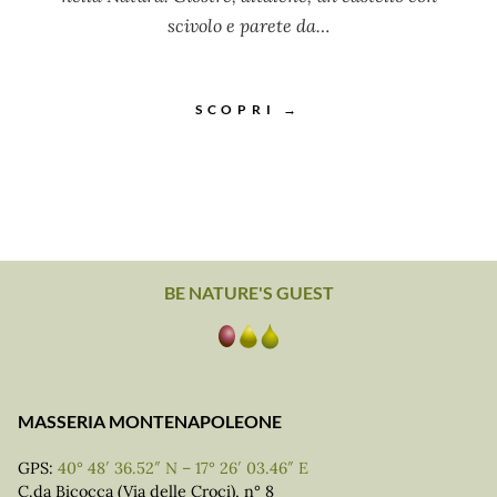
scivolo e parete da…
SCOPRI →
BE NATURE'S GUEST
MASSERIA MONTENAPOLEONE
GPS:
40° 48′ 36.52″ N – 17° 26′ 03.46″ E
C.da Bicocca (Via delle Croci), n° 8