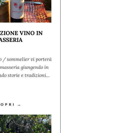
ZIONE VINO IN
ASSERIA
o / sommelier vi porterà
a masseria giungendo in
do storie e tradizioni…
COPRI →