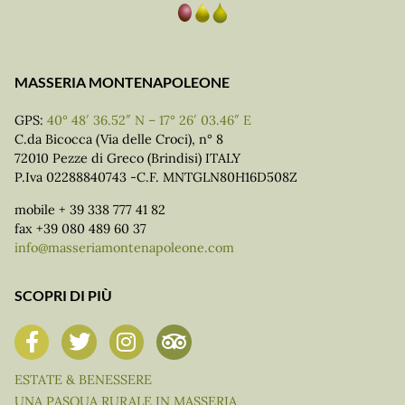
MASSERIA MONTENAPOLEONE
GPS:
40° 48′ 36.52″ N – 17° 26′ 03.46″ E
C.da Bicocca (Via delle Croci), n° 8
72010 Pezze di Greco (Brindisi) ITALY
P.Iva 02288840743 -C.F. MNTGLN80H16D508Z
mobile + 39 338 777 41 82
fax +39 080 489 60 37
info@masseriamontenapoleone.com
SCOPRI DI PIÙ
ESTATE & BENESSERE
UNA PASQUA RURALE IN MASSERIA