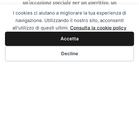
un’occasione speciale per un aperitivo, un
pranzo o una cena circondati da un…
I cookies ci aiutano a migliorare la tua esperienza di
navigazione. Utilizzando il nostro sito, acconsenti
all'utilizzo di questi ultimi.
Consulta la cookie policy
SCOPRI →
Accetta
Decline