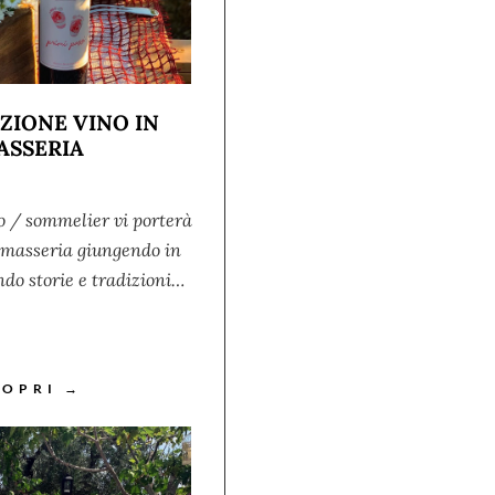
ZIONE VINO IN
ASSERIA
o / sommelier vi porterà
a masseria giungendo in
do storie e tradizioni…
COPRI →