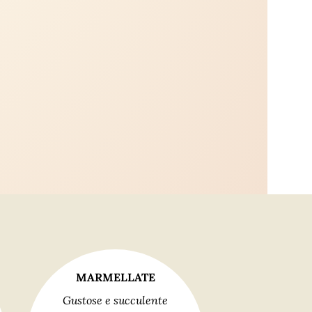
MARMELLATE
Gustose e succulente