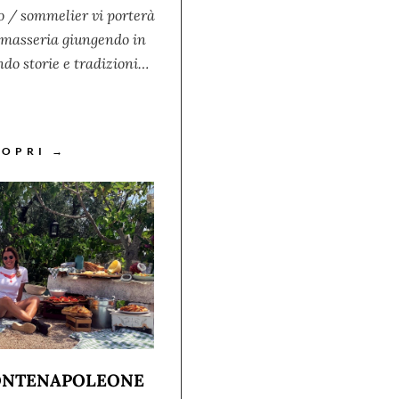
o / sommelier vi porterà
a masseria giungendo in
do storie e tradizioni…
COPRI →
MONTENAPOLEONE