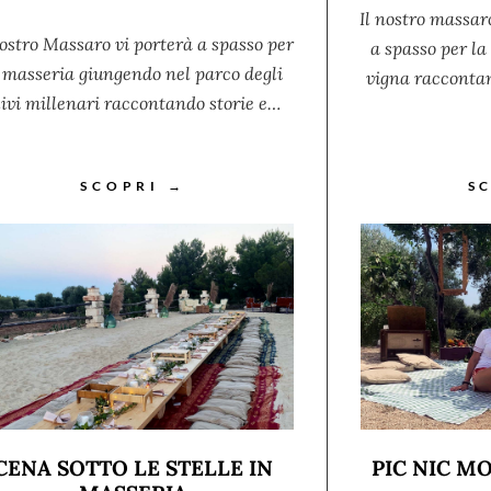
Il nostro massar
nostro Massaro vi porterà a spasso per
a spasso per l
 masseria giungendo nel parco degli
vigna raccontan
livi millenari raccontando storie e…
SCOPRI →
S
CENA SOTTO LE STELLE IN
PIC NIC 