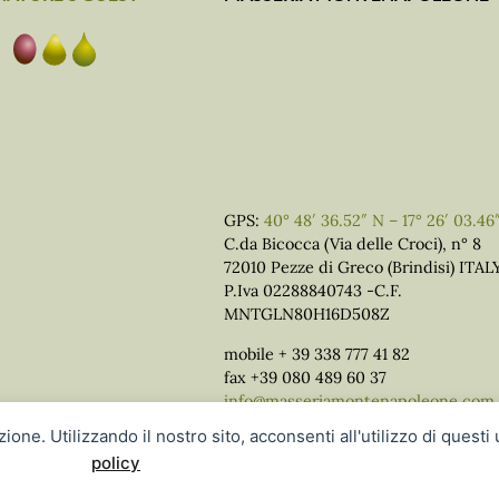
GPS:
40° 48′ 36.52″ N – 17° 26′ 03.46
C.da Bicocca (Via delle Croci), n° 8
72010 Pezze di Greco (Brindisi) ITAL
P.Iva 02288840743 -C.F.
MNTGLN80H16D508Z
mobile + 39 338 777 41 82
fax +39 080 489 60 37
info@masseriamontenapoleone.com
ione. Utilizzando il nostro sito, acconsenti all'utilizzo di questi 
policy