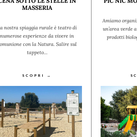
CENA SOTTO LE STELLE IN
PIC NIC 
MASSERIA
Amiamo organizz
a nostra spiaggia rurale è teatro di
un’area verde a 
numerose esperienze da vivere in
prodotti biolo
omunione con la Natura. Salire sul
tappeto…
SCOPRI →
S