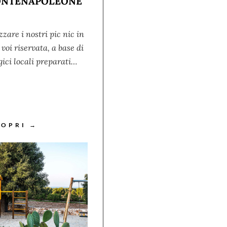
MONTENAPOLEONE
are i nostri pic nic in
voi riservata, a base di
gici locali preparati…
COPRI →