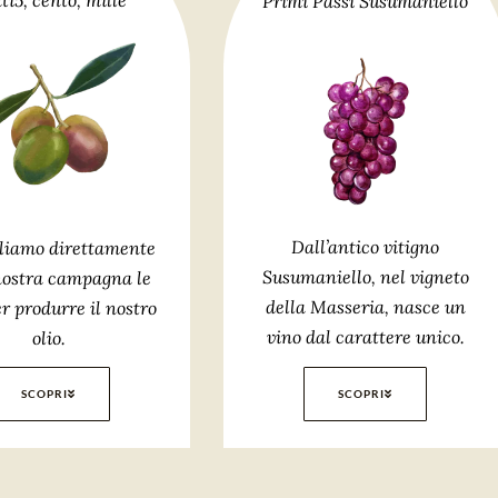
ti5, cento, mille
Primi Passi Susumaniello
Dall’antico vitigno
liamo direttamente
Susumaniello, nel vigneto
nostra campagna le
della Masseria, nasce un
er produrre il nostro
vino dal carattere unico.
olio.
SCOPRI
SCOPRI