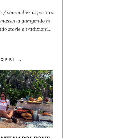
o / sommelier vi porterà
a masseria giungendo in
do storie e tradizioni…
COPRI →