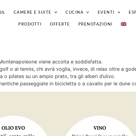
UL
CAMERE E SUITE
CUCINA
EVENTI
ES
PRODOTTI
OFFERTE
PRENOTAZIONI
Montenapoleone viene accolta e soddisfatta.
olf o al tennis, chi avrà voglia, invece, di relax oltre a gode
 o pilates su un ampio prato, tra gli alberi d’ulivo.
omantiche passeggiate in bicicletta o a cavallo per le dune co
OLIO EVO
VINO