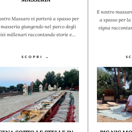
Il nostro massar
nostro Massaro vi porterà a spasso per
a spasso per l
 masseria giungendo nel parco degli
vigna raccontan
livi millenari raccontando storie e…
SCOPRI →
S