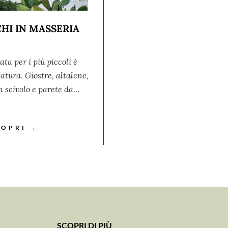
HI IN MASSERIA
ata per i più piccoli è
tura. Giostre, altalene,
n scivolo e parete da…
COPRI →
SCOPRI DI PIÙ