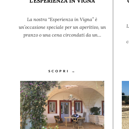
L’ESPERIENZA IN VIGNA
La nostra “Esperienza in Vigna” è
L
un’occasione speciale per un aperitivo, un
pranzo o una cena circondati da un…
c
SCOPRI →