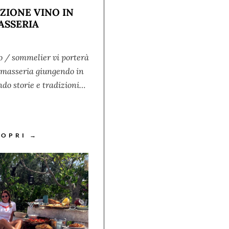
ZIONE VINO IN
ASSERIA
o / sommelier vi porterà
a masseria giungendo in
do storie e tradizioni…
COPRI →