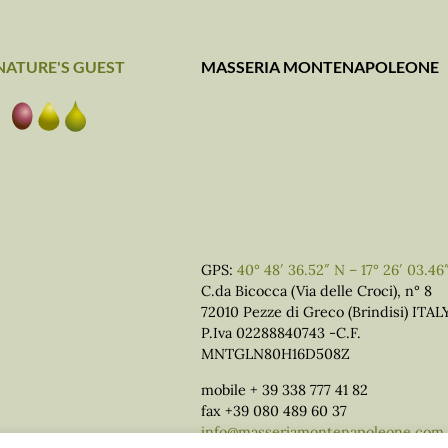
NATURE'S GUEST
MASSERIA MONTENAPOLEONE
GPS:
40° 48′ 36.52″ N – 17° 26′ 03.46
C.da Bicocca (Via delle Croci), n° 8
72010 Pezze di Greco (Brindisi) ITAL
P.Iva 02288840743 -C.F.
MNTGLN80H16D508Z
mobile + 39 338 777 41 82
fax +39 080 489 60 37
info@masseriamontenapoleone.com