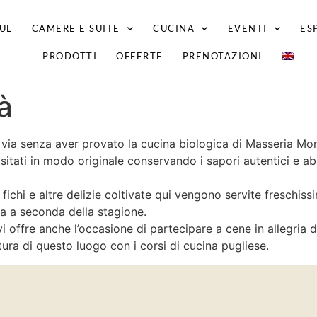
UL
CAMERE E SUITE
CUCINA
EVENTI
ES
PRODOTTI
OFFERTE
PRENOTAZIONI
à
 via senza aver provato la cucina biologica di Masseria M
isitati in modo originale conservando i sapori autentici e abb
fichi e altre delizie coltivate qui vengono servite freschiss
ia a seconda della stagione.
i offre anche l’occasione di partecipare a cene in allegria da
tura di questo luogo con i corsi di cucina pugliese.